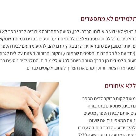
תלמידים לא מתפשרים
ארץ לא ידוע ביעילותו הרבה. לכן, נסיעה בתחבורה ציבורית לבתי ספר לא ת
 הולכים ברגל לבית הספר נאלצים להתמודד עם תיקים כבדים במיוחד שמקש
פדיות, וכמובן עם מזג האוויר: שרב בקיץ גורם להם להגיע מזיעים לבית הספר
יחד עם כל המחברות והספרים שבתוכו), והקור והרוחות העזות עלולים לגרום
הסעות תלמידים הן הדרך הנוחה ביותר להגיע ללימודים. התלמידים נוסעים בר
 פגעי מזג האוויר וחוסך מהם את הצורך לסחוב ילקוטים כבדים.
ללא איחורים
 מאוד לקום בבוקר לבית הספר
ם רבים, שנוסעים בתחבורה
ים אותם לבית הספר, מגיעים
נועה המאפיינים את שעות
מיד יודע שהדרך היחידה עבורו
להגיע לבית הספר היא ההסעה שמגיעה בדיוק בשעה 7:30,