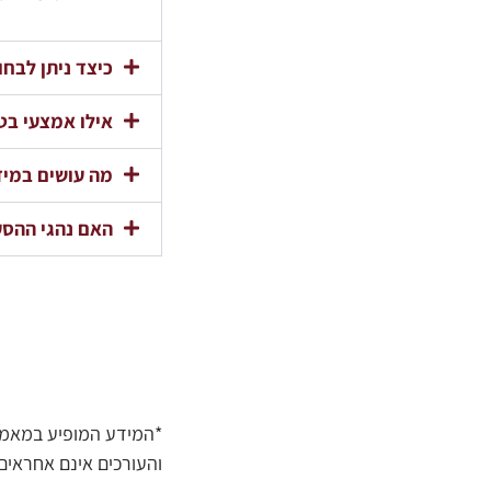
כיצד ניתן לבח
אילו אמצעי בט
מה עושים במיד
האם נהגי ההסע
*המידע המופיע במאמר ז
והעורכים אינם אחראים