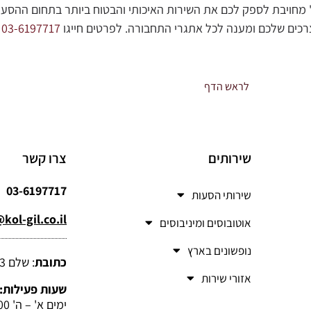
 מחויבת לספק לכם את השירות האיכותי והבטוח ביותר בתחום ההסעו
כים שלכם ומענה לכל אתגרי התחבורה. לפרטים חייגו
03-6197717
לראש הדף
שירותים
צרו קשר
03-6197717
שירותי הסעות
kol-gil.co.il
אוטובוסים ומיניבוסים
נופשונים בארץ
כתובת
: שלם 3, רמת גן
אזורי שירות
שעות פעילות:
ימים א' – ה' 7:00 – 19:00